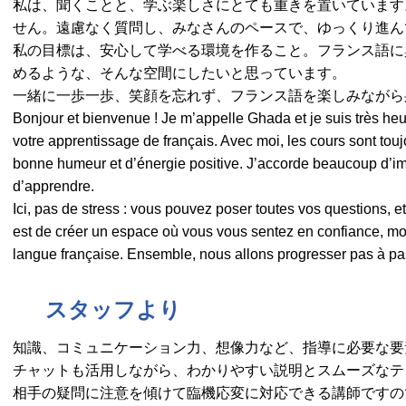
私は、聞くことと、学ぶ楽しさにとても重きを置いています
せん。遠慮なく質問し、みなさんのペースで、ゆっくり進ん
私の目標は、安心して学べる環境を作ること。フランス語に
めるような、そんな空間にしたいと思っています。
一緒に一歩一歩、笑顔を忘れず、フランス語を楽しみながら
Bonjour et bienvenue ! Je m’appelle Ghada et je suis très 
votre apprentissage de français. Avec moi, les cours sont to
bonne humeur et d’énergie positive. J’accorde beaucoup d’imp
d’apprendre.
Ici, pas de stress : vous pouvez poser toutes vos questions, e
est de créer un espace où vous vous sentez en confiance, moti
langue française. Ensemble, nous allons progresser pas à pas,
スタッフより
知識、コミュニケーション力、想像力など、指導に必要な要
チャットも活用しながら、わかりやすい説明とスムーズなテ
相手の疑問に注意を傾けて臨機応変に対応できる講師ですの