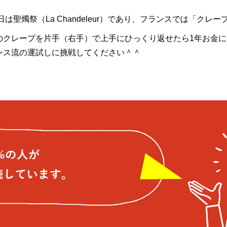
は聖燭祭（La Chandeleur）であり、フランスでは「クレ
のクレープを片手（右手）で上手にひっくり返せたら1年お金
ンス流の運試しに挑戦してください＾＾