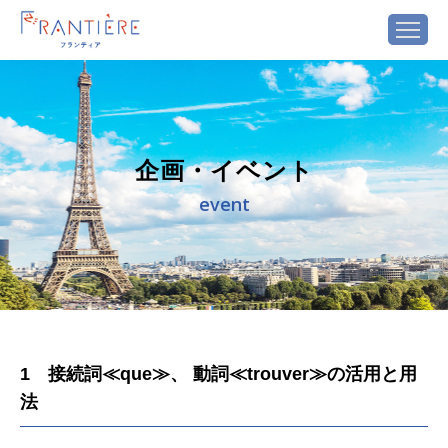
企画・イベント
event
1 接続詞≪que≫、 動詞≪trouver≫の活用と用
法