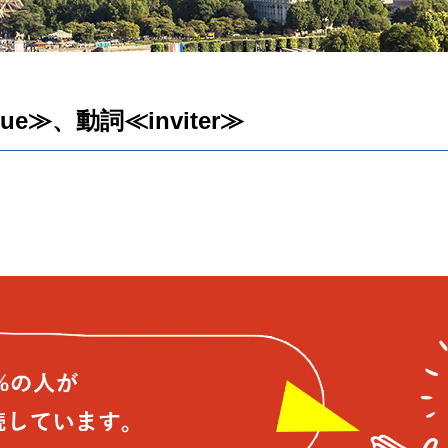
ue≫、動詞≪inviter≫