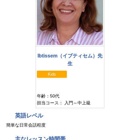
Ibtissem（イブティセム）先
生
Kids
年齢：50代
担当コース： 入門～中上級
英語レベル
簡単な日常会話程度
主なレッスン時間帯