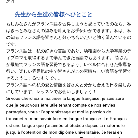
夕方
先生から生徒の皆様へひとこと
もしみなさんがフランス語を習得しようと思っているのなら、私
はきっとみなさんの望みを叶えるお手伝いができます。私は、私
の知るフランス語を皆さんと分かち合いたいと強く望んでいるの
です。
フランス語は、私の好きな言語であり、幼稚園から大学卒業のデ
ィプロマを取得するまで学んできた言語でもあります。 皆さん
が最短でフランス語を習得できるよう、レベルに合わせた指導を
行い、楽しい雰囲気の中で皆さんがこの素晴らしい言語を学習で
きるようにするつもりです。
フランス語への私の愛と情熱を皆さんと分かち合える日を楽しみ
にしています。レッスンでお会いしましょう！
Si vous cherchez à maitriser la langue française, je suis sûre
que je peux vous être utile tenant compte de nos envies
partagées, vous : l’apprentissage et moi la passion de
transmettre mon savoir faire en langue française. Le Français
est une langue que j’ai aimée et étudiée depuis la maternelle
jusqu’à l’obtention de mon diplôme universitaire. Je ferai en