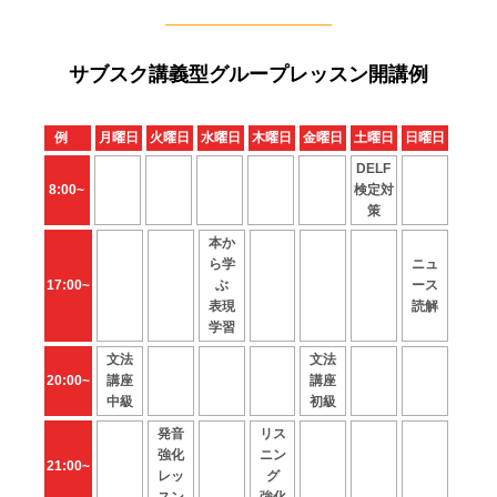
サブスク講義型グループレッスン開講例
例
月曜日
火曜日
水曜日
木曜日
金曜日
土曜日
日曜日
DELF
8:00~
検定対
策
本か
ら学
ニュ
17:00~
ぶ
ース
表現
読解
学習
文法
文法
20:00~
講座
講座
中級
初級
発音
リス
強化
ニン
21:00~
レッ
グ