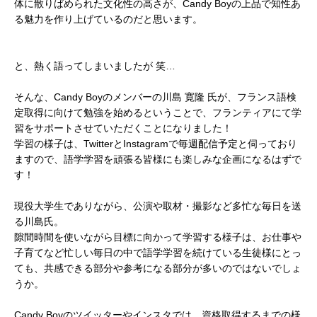
体に散りばめられた文化性の高さが、Candy Boyの上品で知性あ
る魅力を作り上げているのだと思います。
と、熱く語ってしまいましたが 笑…
そんな、Candy Boyのメンバーの川島 寛隆 氏が、フランス語検
定取得に向けて勉強を始めるということで、フランティアにて学
習をサポートさせていただくことになりました！
学習の様子は、TwitterとInstagramで毎週配信予定と伺っており
ますので、語学学習を頑張る皆様にも楽しみな企画になるはずで
す！
現役大学生でありながら、公演や取材・撮影など多忙な毎日を送
る川島氏。
隙間時間を使いながら目標に向かって学習する様子は、お仕事や
子育てなど忙しい毎日の中で語学学習を続けている生徒様にとっ
ても、共感できる部分や参考になる部分が多いのではないでしょ
うか。
Candy Boyのツイッターやインスタでは、資格取得するまでの様