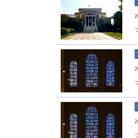
2
2
2